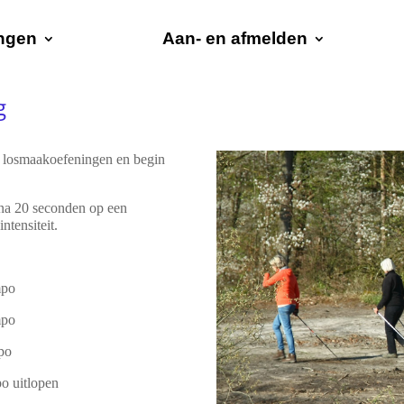
ingen
Aan- en afmelden
g
 losmaakoefeningen en begin
rna 20 seconden op een
ntensiteit.
mpo
mpo
mpo
po uitlopen